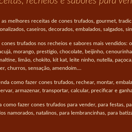
eceitas, recheios e sabores para ve
 as melhores receitas de cones trufados, gourmet, tradic
onalizados, caseiros, decorados, embalados, salgados, simpl
 cones trufados nos recheios e sabores mais vendidos: o
cujá, morango, prestígio, chocolate, beijinho, cenourinha,
altine, limão, chokito, kit kat, leite ninho, nutella, paçoca
er, churros, sensação, amendoim....
nda como fazer cones trufados, rechear, montar, embala
ervar, armazenar, transportar, calcular, precificar e ganha
a como fazer cones trufados para vender, para festas, pa
dos namorados, natalinos, para lembrancinhas, para batiza