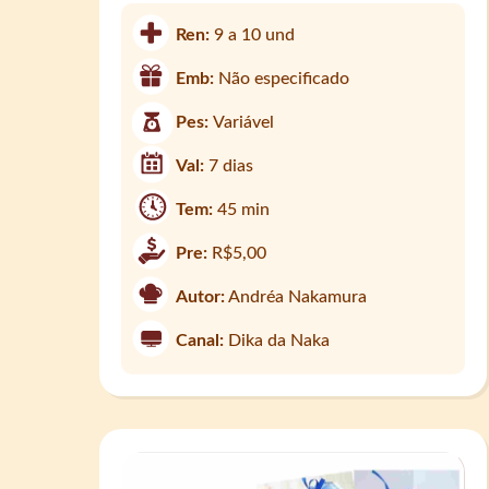
Ren:
9 a 10 und
Emb:
Não especificado
Pes:
Variável
Val:
7 dias
Tem:
45 min
Pre:
R$5,00
Autor:
Andréa Nakamura
Canal:
Dika da Naka