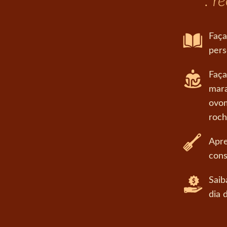
: r
Faça
pers
Faça
mara
ovom
roch
Apre
cons
Saib
dia 