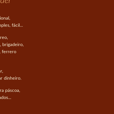
nder
ional,
es, fácil...
reo,
 brigadeiro,
, ferrero
r,
r dinheiro.
ra páscoa,
dos...