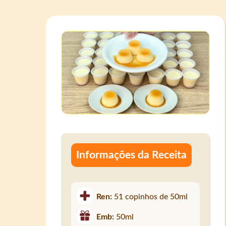
Informações da Receita
Ren:
51 copinhos de 50ml
Emb:
50ml