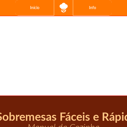
Início
Info
 Sobremesas Fáceis e Rápi