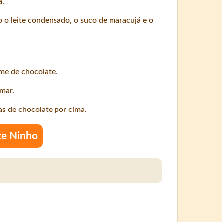
a.
 o leite condensado, o suco de maracujá e o
me de chocolate.
rmar.
s de chocolate por cima.
te Ninho