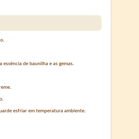
o.
a essência de baunilha e as gemas.
reme.
o.
uarde esfriar em temperatura ambiente.