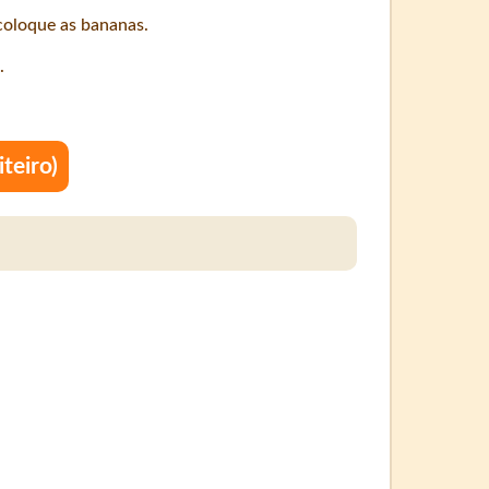
coloque as bananas.
.
teiro)