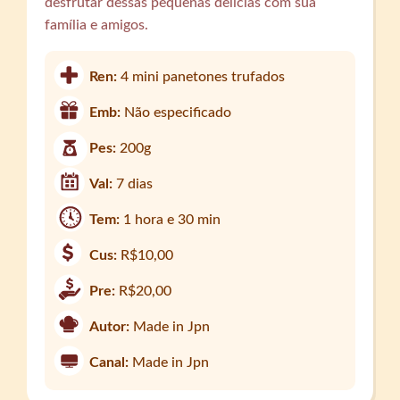
desfrutar dessas pequenas delícias com sua
família e amigos.
Ren:
4 mini panetones trufados
Emb:
Não especificado
Pes:
200g
Val:
7 dias
Tem:
1 hora e 30 min
Cus:
R$10,00
Pre:
R$20,00
Autor:
Made in Jpn
Canal:
Made in Jpn