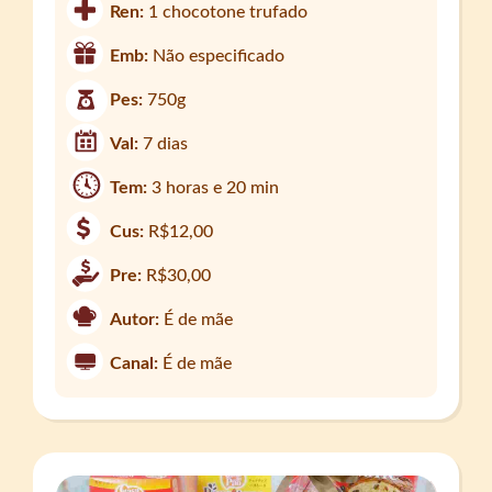
Ren:
1 chocotone trufado
Emb:
Não especificado
Pes:
750g
Val:
7 dias
Tem:
3 horas e 20 min
Cus:
R$12,00
Pre:
R$30,00
Autor:
É de mãe
Canal:
É de mãe