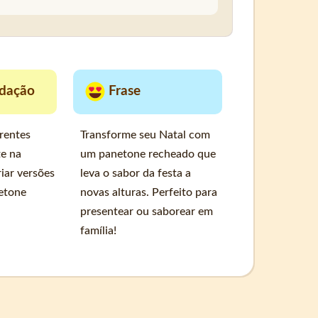
dação
Frase
rentes
Transforme seu Natal com
te na
um panetone recheado que
iar versões
leva o sabor da festa a
etone
novas alturas. Perfeito para
presentear ou saborear em
família!