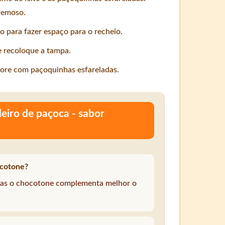
remoso.
o para fazer espaço para o recheio.
e recoloque a tampa.
ore com paçoquinhas esfareladas.
iro de paçoca - sabor
ocotone?
 mas o chocotone complementa melhor o