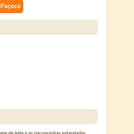
 Paçoca
me de leite e as paçoquinhas esfareladas.