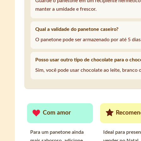
Guarde o panetone em um recipiente hermético 
manter a umidade e frescor.
Qual a validade do panetone caseiro?
O panetone pode ser armazenado por até 5 dias
Posso usar outro tipo de chocolate para o cho
Sim, você pode usar chocolate ao leite, branco 
Com amor
Recomen
Para um panetone ainda
Ideal para prese
mais saboroso, adicione
vender no Natal