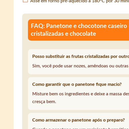
Asse em forno pré-aquecido a 180°C por 30 minu
FAQ: Panetone e chocotone caseiro - 
cristalizadas e chocolate
Posso substituir as frutas cristalizadas por outr
Sim, você pode usar nozes, amêndoas ou outras f
Como garantir que o panetone fique macio?
Misture bem os ingredientes e deixe a massa de
cresça bem.
Como armazenar o panetone após o preparo?