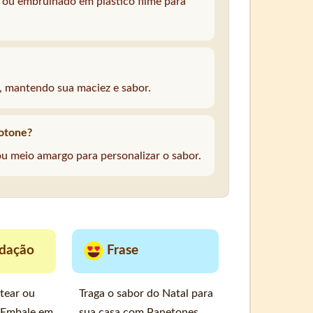
ou embrulhado em plástico filme para
, mantendo sua maciez e sabor.
cotone?
ou meio amargo para personalizar o sabor.
dação
Frase
ntear ou
Traga o sabor do Natal para
. Embale em
sua casa com Panetones