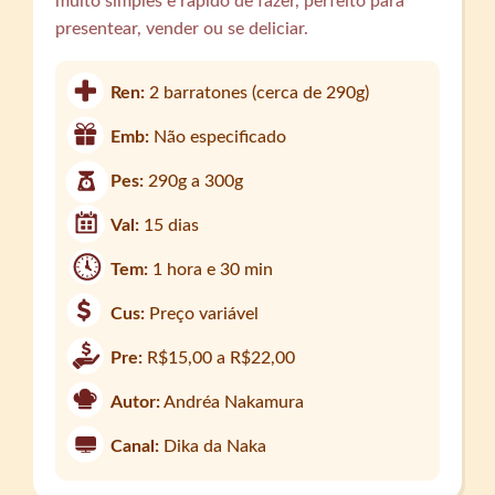
muito simples e rápido de fazer, perfeito para
presentear, vender ou se deliciar.
Ren:
2 barratones (cerca de 290g)
Emb:
Não especificado
Pes:
290g a 300g
Val:
15 dias
Tem:
1 hora e 30 min
Cus:
Preço variável
Pre:
R$15,00 a R$22,00
Autor:
Andréa Nakamura
Canal:
Dika da Naka