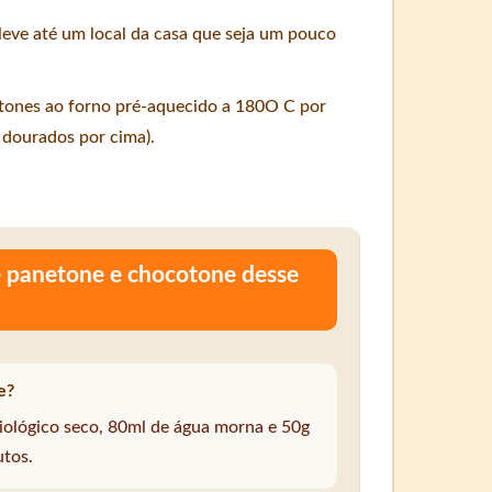
eve até um local da casa que seja um pouco
etones ao forno pré-aquecido a 180O C por
 dourados por cima).
de panetone e chocotone desse
e?
biológico seco, 80ml de água morna e 50g
utos.