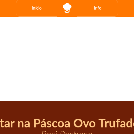
Início
Info
tar na Páscoa Ovo Trufad