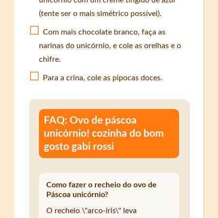
unicórnio com um creme tingido de azul
(tente ser o mais simétrico possível).
Com mais chocolate branco, faça as
narinas do unicórnio, e cole as orelhas e o
chifre.
Para a crina, cole as pipocas doces.
FAQ: Ovo de páscoa
unicórnio! cozinha do bom
gosto gabi rossi
Como fazer o recheio do ovo de
Páscoa unicórnio?
O recheio \"arco-íris\" leva