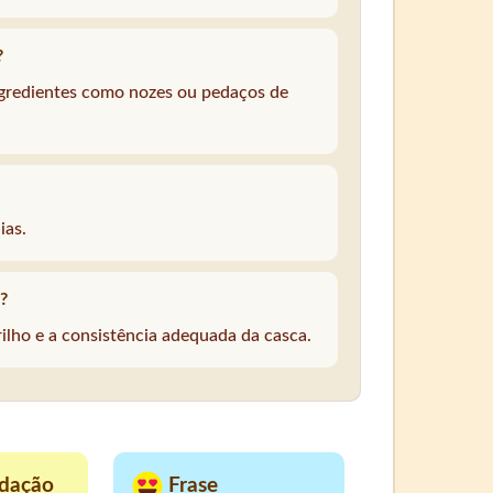
?
ingredientes como nozes ou pedaços de
ias.
?
rilho e a consistência adequada da casca.
dação
Frase