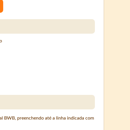
a
o
ial BWB, preenchendo até a linha indicada com