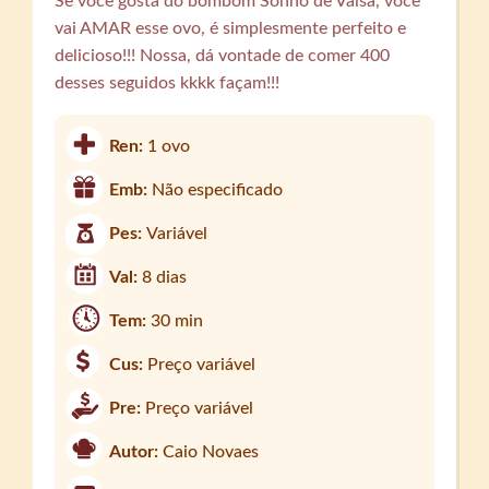
Se você gosta do bombom Sonho de Valsa, você
vai AMAR esse ovo, é simplesmente perfeito e
delicioso!!! Nossa, dá vontade de comer 400
desses seguidos kkkk façam!!!
Ren:
1 ovo
Emb:
Não especificado
Pes:
Variável
Val:
8 dias
Tem:
30 min
Cus:
Preço variável
Pre:
Preço variável
Autor:
Caio Novaes