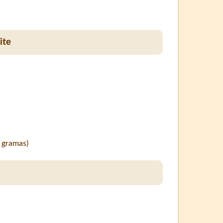
ite
6 gramas)