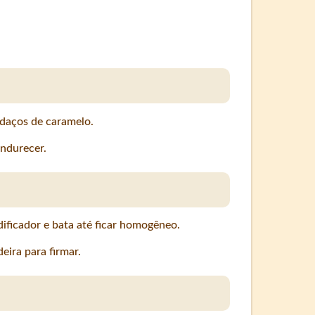
edaços de caramelo.
endurecer.
dificador e bata até ficar homogêneo.
eira para firmar.