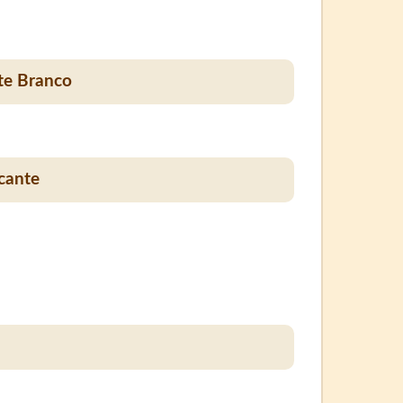
te Branco
cante