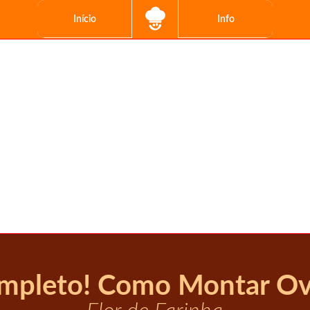
Início
Info
mpleto! Como Montar Ov