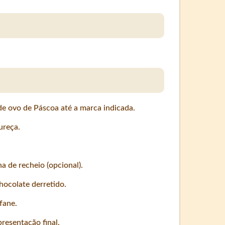
de ovo de Páscoa até a marca indicada.
ureça.
a de recheio (opcional).
ocolate derretido.
fane.
resentação final.