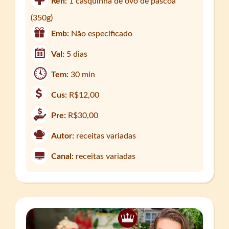
Ren:
1 casquinha de ovo de páscoa
(350g)
Emb:
Não especificado
Val:
5 dias
Tem:
30 min
Cus:
R$12,00
Pre:
R$30,00
Autor:
receitas variadas
Canal:
receitas variadas