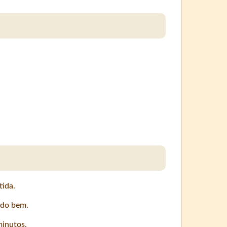
tida.
ndo bem.
minutos.