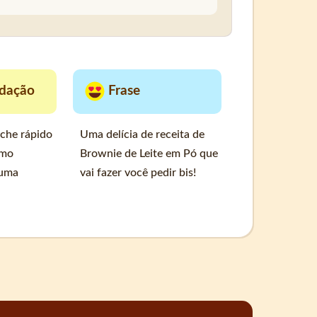
dação
Frase
nche rápido
Uma delícia de receita de
omo
Brownie de Leite em Pó que
 uma
vai fazer você pedir bis!