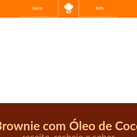
Início
Info
Brownie com Óleo de Coc