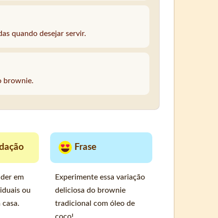
as quando desejar servir.
o brownie.
dação
Frase
nder em
Experimente essa variação
iduais ou
deliciosa do brownie
 casa.
tradicional com óleo de
coco!