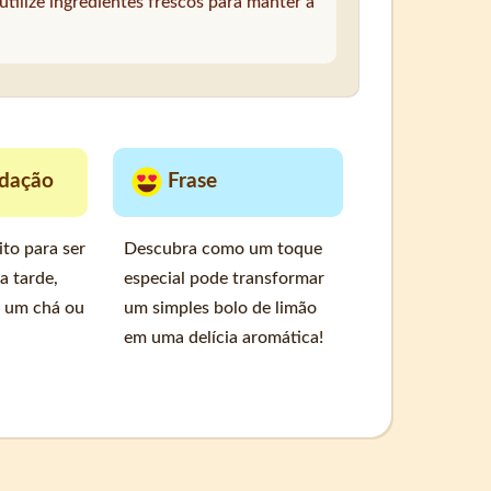
tilize ingredientes frescos para manter a
dação
Frase
ito para ser
Descubra como um toque
a tarde,
especial pode transformar
 um chá ou
um simples bolo de limão
em uma delícia aromática!