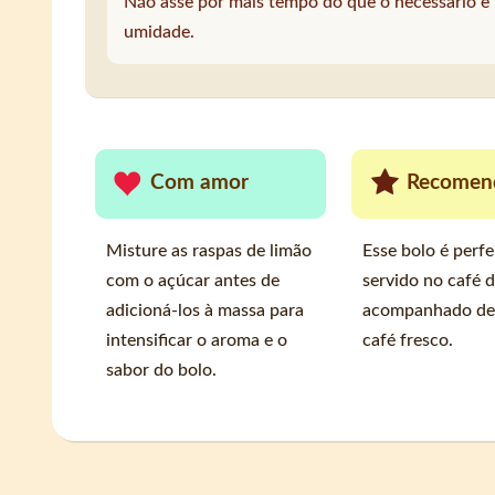
Não asse por mais tempo do que o necessário e u
umidade.
Com amor
Recomen
Misture as raspas de limão
Esse bolo é perfe
com o açúcar antes de
servido no café d
adicioná-los à massa para
acompanhado de
intensificar o aroma e o
café fresco.
sabor do bolo.