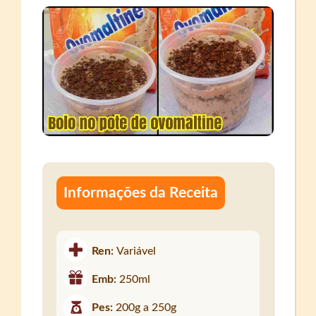
Informações da Receita
Ren:
Variável
Emb:
250ml
Pes:
200g a 250g