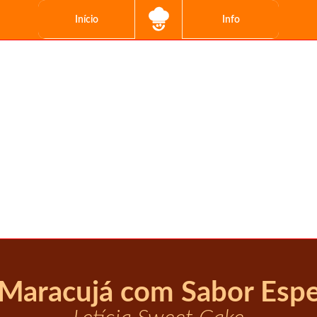
Início
Info
 Maracujá com Sabor Espec