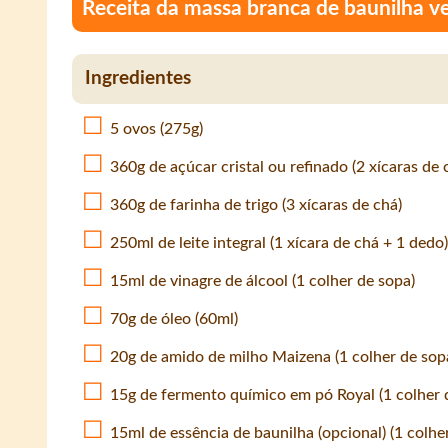
Receita da massa branca de baunilha ve
Ingredientes
5 ovos (275g)
360g de açúcar cristal ou refinado (2 xícaras de 
360g de farinha de trigo (3 xícaras de chá)
250ml de leite integral (1 xícara de chá + 1 dedo)
15ml de vinagre de álcool (1 colher de sopa)
70g de óleo (60ml)
20g de amido de milho Maizena (1 colher de sop
15g de fermento químico em pó Royal (1 colher 
15ml de essência de baunilha (opcional) (1 colhe