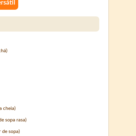
rsátil
chá)
a cheia)
de sopa rasa)
r de sopa)