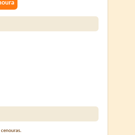
noura
3 cenouras.