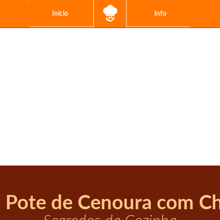
Início
Info
 Pote de Cenoura com C