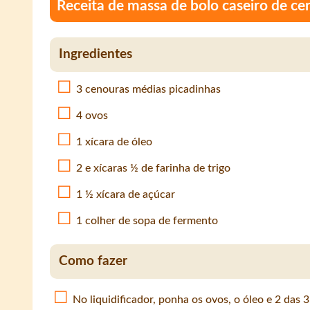
Receita de massa de bolo caseiro de ce
Ingredientes
3 cenouras médias picadinhas
4 ovos
1 xícara de óleo
2 e xícaras ½ de farinha de trigo
1 ½ xícara de açúcar
1 colher de sopa de fermento
Como fazer
No liquidificador, ponha os ovos, o óleo e 2 das 