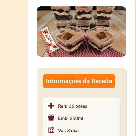
Informações da Receita
Ren:
16 potes
Emb:
250ml
Val:
3 dias