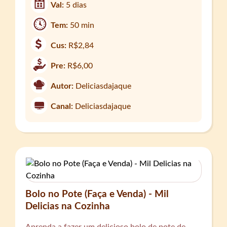
Val:
5 dias
Tem:
50 min
Cus:
R$2,84
Pre:
R$6,00
Autor:
Deliciasdajaque
Canal:
Deliciasdajaque
Bolo no Pote (Faça e Venda) - Mil
Delicias na Cozinha
Aprenda a fazer um delicioso bolo de pote de