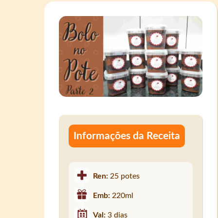
Informações da Receita
Ren:
25 potes
Emb:
220ml
Val:
3 dias