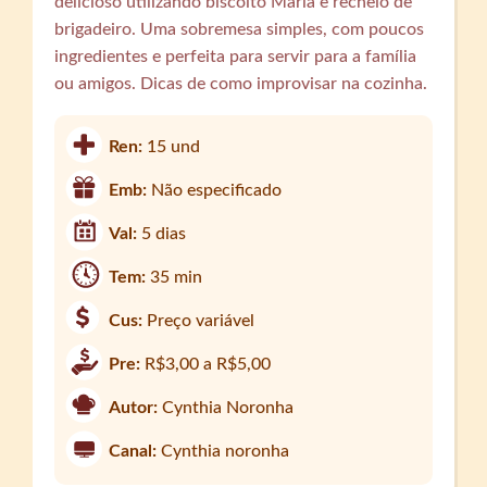
delicioso utilizando biscoito Maria e recheio de
brigadeiro. Uma sobremesa simples, com poucos
ingredientes e perfeita para servir para a família
ou amigos. Dicas de como improvisar na cozinha.
Ren:
15 und
Emb:
Não especificado
Val:
5 dias
Tem:
35 min
Cus:
Preço variável
Pre:
R$3,00 a R$5,00
Autor:
Cynthia Noronha
Canal:
Cynthia noronha