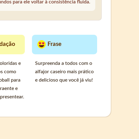
dos para ele voltar à consistência fluida.
dação
Frase
oloridas e
Surpreenda a todos com o
os como
alfajor caseiro mais prático
oball para
e delicioso que você já viu!
traente e
 presentear.