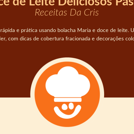
e de Leite Deliciosos Pá
Receitas Da Cris
 rápida e prática usando bolacha Maria e doce de leite. U
der, com dicas de cobertura fracionada e decorações co