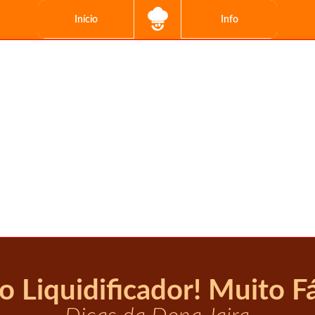
Início
Info
 Liquidificador! Muito Fá