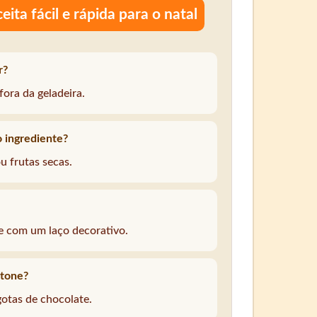
eita fácil e rápida para o natal
r?
ora da geladeira.
o ingrediente?
u frutas secas.
ze com um laço decorativo.
otone?
 gotas de chocolate.