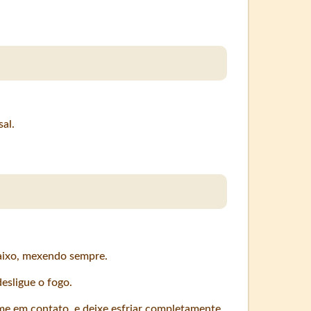
al.
aixo, mexendo sempre.
esligue o fogo.
me em contato, e deixe esfriar completamente.