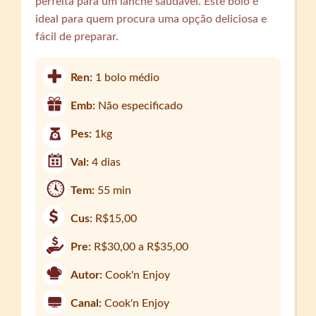
perfeita para um lanche saudável. Este bolo é
ideal para quem procura uma opção deliciosa e
fácil de preparar.
Ren:
1 bolo médio
Emb:
Não especificado
Pes:
1kg
Val:
4 dias
Tem:
55 min
Cus:
R$15,00
Pre:
R$30,00 a R$35,00
Autor:
Cook'n Enjoy
Canal:
Cook'n Enjoy